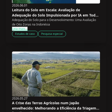
2026.06.01
Leitura do Solo em Escala: Avaliação de
Adequação do Solo Impulsionada por IA em Toda
Adequação do Solo para o Desenvolvimento: Uma Avaliação
a Indonésia
de Oito Zonas na Indonésia
Leia mais...
Estudos de caso
Pesquisa especial
2026.05.27
A Crise das Terras Agrícolas num Japão
envelhecido: Melhorando a Eficiência da Triagem