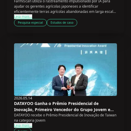
FarmiScan utiliza o rastreamento impulsionado por IA para
de Grandes Áreas de Terras Agrícolas
ajudar os gerentes agrícolas japoneses a identificar
Abandonadas
eficientemente terras agrícolas abandonadas em larga escala,
Leia mais...
abordando uma crise crescente impulsionada pela população
agrícola em rápido envelhecimento do país.
Pesquisa especial
Estudos de caso
2026.05.14
DATAYOO Ganha o Prêmio Presidencial de
Inovação, Primeiro Vencedor do Grupo Jovem em
DATAYOO recebe o Prêmio Presidencial de Inovação de Taiwan
Quatro Anos
na categoria Jovem
Leia mais...