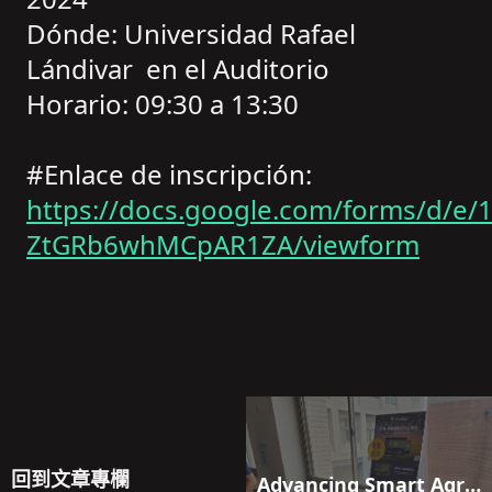
Dónde: Universidad Rafael
Lándivar en el Auditorio
Horario: 09:30 a 13:30
#Enlace de inscripción:
https://docs.google.com/forms/d/
ZtGRb6whMCpAR1ZA/viewform
回到文章專欄
Advancing Smart Agriculture: DATAYOO's Breakthroughs and Future Collaborations in Taoyuan City