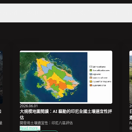
Farmi特點
應用案例
專題研究
媒體宣傳
合作夥伴
活
2026.06.01
2
和
大規模地圖閱讀：AI 驅動的印尼全國土壤適宜性評
估
量
開發用土壤適宜性：印尼八區評估
F
Read more...