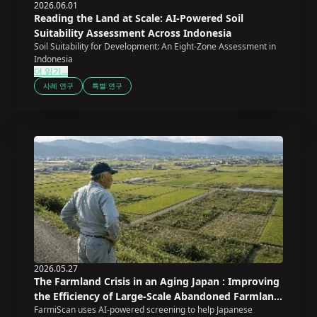
2026.06.01
Reading the Land at Scale: AI-Powered Soil
Suitability Assessment Across Indonesia
Soil Suitability for Development: An Eight-Zone Assessment in
Indonesia
더 읽기...
사례 연구
특별 연구
2026.05.27
The Farmland Crisis in an Aging Japan : Improving
the Efficiency of Large-Scale Abandoned Farmland
FarmiScan uses AI-powered screening to help Japanese
Screening