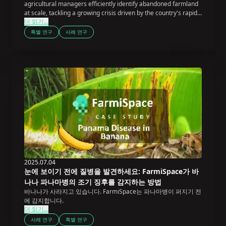
agricultural managers efficiently identify abandoned farmland
at scale, tackling a growing crisis driven by the country's rapidly
더 읽기...
aging farming population.
특별 연구
사례 연구
2025.07.04
눈에 보이기 전에 질병을 발견하세요: FarmiSpace가 바
나나 파나마병의 조기 징후를 감지하는 방법
바나나가 사라지고 있습니다. FarmiSpace는 파나마병이 퍼지기 전
에 감지합니다.
더 읽기...
사례 연구
특별 연구