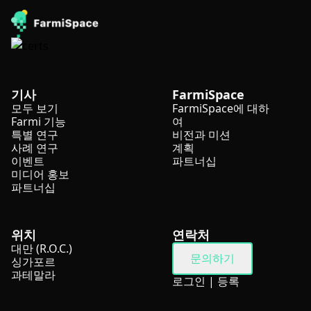
기사
FarmiSpace
모두 보기
FarmiSpace에 대하
Farmi 기능
여
특별 연구
비전과 미션
사례 연구
계획
이벤트
파트너십
미디어 홍보
파트너십
위치
연락처
대만 (R.O.C.)
문의하기
싱가포르
과테말라
로그인
|
등록