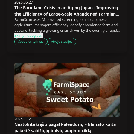
2026.05.27
The Farmland Crisis in an Aging Japan : Improving
the Efficiency of Large-Scale Abandoned Farmland
FarmiScan uses AI-powered screening to help Japanese
Screening
agricultural managers efficiently identify abandoned farmland
at scale, tackling a growing crisis driven by the country's rapidly
Skaityti daugiau...
aging farming population.
Specialus tyrimas
Atvejų studijos
2025.11.21
Nustokite tręšti pagal kalendorių – klimato kaita
pakeitė saldžiųjų bulvių augimo ciklą