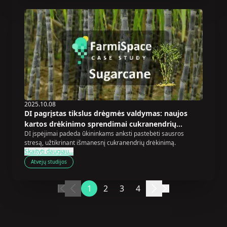
2025.10.08
DI pagrįstas tikslus drėgmės valdymas: naujos
kartos drėkinimo sprendimai cukranendrių
DI įspėjimai padeda ūkininkams anksti pastebėti sausros
laukams, susiduriantiems su sausra
stresą, užtikrinant išmanesnį cukranendrių drėkinimą.
Skaityti daugiau...
Atvejų studijos
1
2
3
4