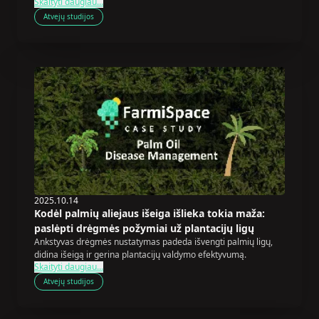
Skaityti daugiau...
Atvejų studijos
2025.10.14
Kodėl palmių aliejaus išeiga išlieka tokia maža:
paslėpti drėgmės požymiai už plantacijų ligų
Ankstyvas drėgmės nustatymas padeda išvengti palmių ligų,
didina išeigą ir gerina plantacijų valdymo efektyvumą.
Skaityti daugiau...
Atvejų studijos