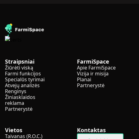
Straipsniai
FarmiSpace
Žiūrėti viską
Apie FarmiSpace
Farmi funkcijos
Vizija ir misija
Specialūs tyrimai
Planai
Atvejų analizės
Partnerystė
Renginys
Žiniasklaidos
reklama
Partnerystė
Vietos
Kontaktas
Taivanas (R.O.C.)