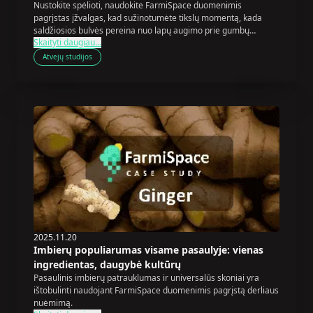
Nustokite spėlioti, naudokite FarmiSpace duomenimis
pagrįstas įžvalgas, kad sužinotumėte tikslų momentą, kada
saldžiosios bulvės pereina nuo lapų augimo prie gumbų
Skaityti daugiau...
didėjimo, siekiant maksimalaus derliaus ir kokybės.
Atvejų studijos
2025.11.20
Imbierų populiarumas visame pasaulyje: vienas
ingredientas, daugybė kultūrų
Pasaulinis imbierų patrauklumas ir universalūs skoniai yra
ištobulinti naudojant FarmiSpace duomenimis pagrįstą derliaus
nuėmimą.