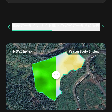
地表データインサイト
地下の実態データ
資産管理
NDVI Index
WaterBody Index