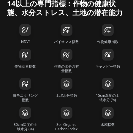
14以上の専門指標：作物の健康状
態、水分ストレス、土地の潜在能力
NDVI
バイオマス指数
作物健康指数
作物窒素指数
作物の水分含有
キャノピー指数
量指数
苗モニタリング
土壌水分指数
15cm深度の土
指数
壌水分 (%)
30cm深度の土
Soil Organic
水域指数
壌水分 (%)
Carbon Index