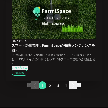
2025.03.14
スマート芝生管理：FarmiSpaceが精密メンテナンスを
強化
FarmiSpaceはAIを使用して灌漑を最適化し、芝の健康を強化
し、リアルタイムの洞察によってゴルフコース管理を合理化しま
す。
もっと読む...
特別研究
1
2
3
4