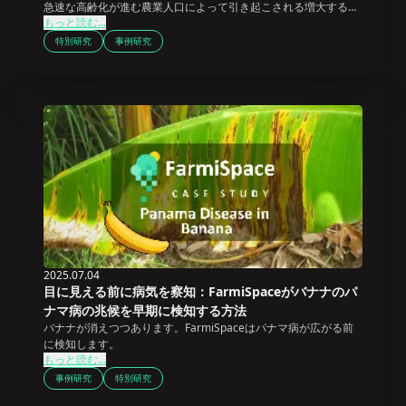
急速な高齢化が進む農業人口によって引き起こされる増大する危
もっと読む...
機に取り組んでいます。
特別研究
事例研究
2025.07.04
目に見える前に病気を察知：FarmiSpaceがバナナのパ
ナマ病の兆候を早期に検知する方法
バナナが消えつつあります。FarmiSpaceはパナマ病が広がる前
に検知します。
もっと読む...
事例研究
特別研究