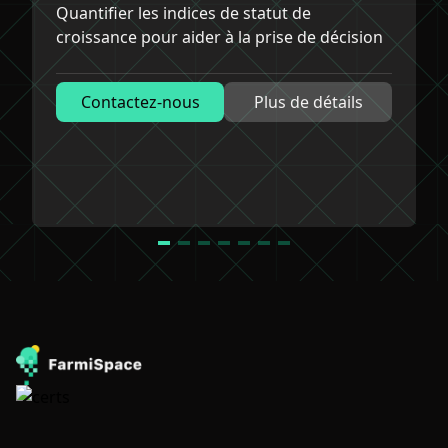
Quantifier les indices de statut de
n
croissance pour aider à la prise de décision
A
p
Contactez-nous
Plus de détails
Item
1
of
7