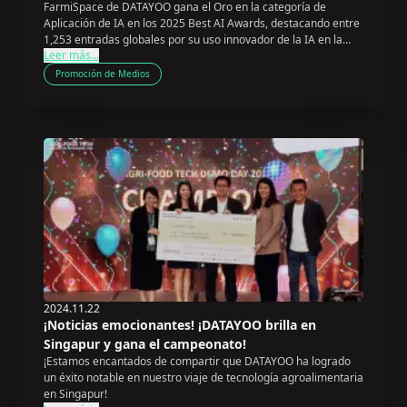
FarmiSpace de DATAYOO gana el Oro en la categoría de
reconocimiento global a la innovación e impacto
Aplicación de IA en los 2025 Best AI Awards, destacando entre
de la IA
1,253 entradas globales por su uso innovador de la IA en la
Leer más...
agricultura.
Promoción de Medios
2024.11.22
¡Noticias emocionantes! ¡DATAYOO brilla en
Singapur y gana el campeonato!
¡Estamos encantados de compartir que DATAYOO ha logrado
un éxito notable en nuestro viaje de tecnología agroalimentaria
en Singapur!