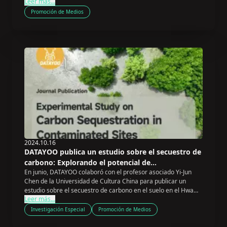
Leer más...
Promoción de Medios
2024.10.16
DATAYOO publica un estudio sobre el secuestro de
carbono: Explorando el potencial de
En junio, DATAYOO colaboró con el profesor asociado Yi-Jun
almacenamiento de carbono en tierras
Chen de la Universidad de Cultura China para publicar un
contaminadas
estudio sobre el secuestro de carbono en el suelo en el Hwa
Leer más...
Kang Journal of Agriculture.
Investigación Especial
Promoción de Medios