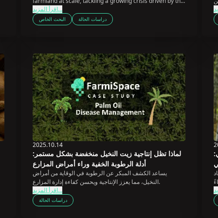
ن
farmland at scale, tackling a growing crisis driven by the
اقرأ المزيد...
country's rapidly aging farming population.
دراسات الحالة
البحث الخاص
2025.10.14
2
:
لماذا تظل إنتاجية زيت النخيل منخفضة بشكل مستمر:
ي
أدلة الرطوبة الخفية وراء أمراض المزارع
د
يساعد الكشف المبكر عن الرطوبة في الوقاية من أمراض
ف
النخيل، مما يعزز الإنتاجية ويحسن كفاءة إدارة المزارع.
اقرأ المزيد...
دراسات الحالة