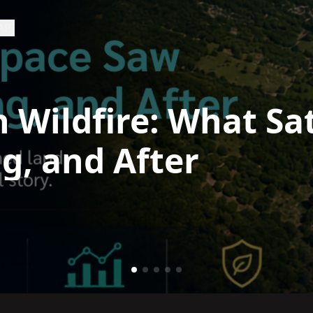
API
h Wildfire: What Sa
g, and After