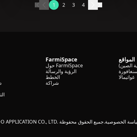
1
2
3
4
المواقع
FarmiSpace
ة الصين)
حول FarmiSpace
نغافورة
الرؤية والرسالة
غواتيمالا
الخطط
شراكة
د
الت
اسة الخصوصية
© 2024 DATAYOO APPLICATION CO., LTD. جميع الحقوق محفوظة.