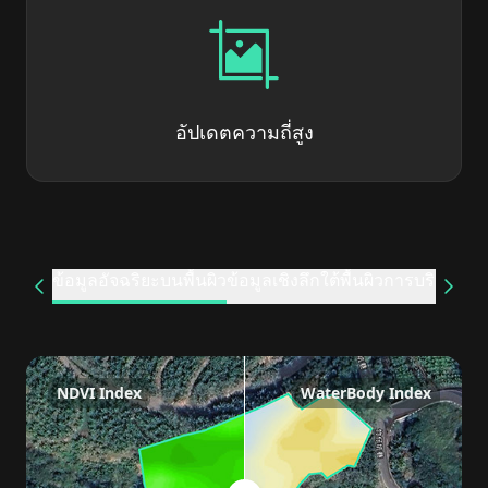
อัปเดตความถี่สูง
ข้อมูลอัจฉริยะบนพื้นผิว
ข้อมูลเชิงลึกใต้พื้นผิว
การบริหารจัด
NDVI Index
WaterBody Index