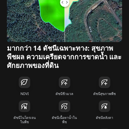
มากกว่า 14 ดัชนีเฉพาะทาง: สุขภาพ
พืชผล ความเครียดจากการขาดน้ำ และ
ศักยภาพของที่ดิน
NDVI
ดัชนีชีวมวล
ดัชนีสุขภาพพืช
ดัชนีไนโตรเจน
ดัชนีเนื้อหาน้ำใน
ดัชนีหลังคา
ในพืช
พืช